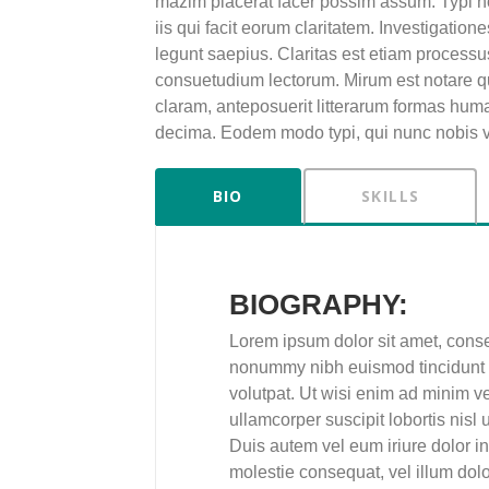
mazim placerat facer possim assum. Typi non
iis qui facit eorum claritatem. Investigatio
legunt saepius. Claritas est etiam process
consuetudium lectorum. Mirum est notare q
claram, anteposuerit litterarum formas huma
decima. Eodem modo typi, qui nunc nobis vid
BIO
SKILLS
BIOGRAPHY:
Lorem ipsum dolor sit amet, conse
nonummy nibh euismod tincidunt u
volutpat. Ut wisi enim ad minim ve
ullamcorper suscipit lobortis nis
Duis autem vel eum iriure dolor in 
molestie consequat, vel illum dolor