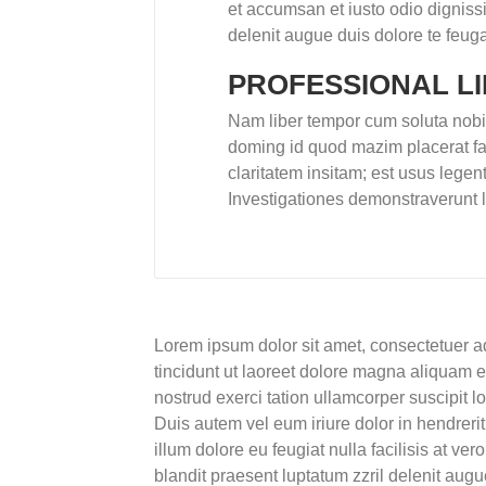
et accumsan et iusto odio dignissi
delenit augue duis dolore te feugait
PROFESSIONAL LI
Nam liber tempor cum soluta nobis
doming id quod mazim placerat f
claritatem insitam; est usus legenti
Investigationes demonstraverunt l
Lorem ipsum dolor sit amet, consectetuer 
tincidunt ut laoreet dolore magna aliquam e
nostrud exerci tation ullamcorper suscipit 
Duis autem vel eum iriure dolor in hendrerit
illum dolore eu feugiat nulla facilisis at ve
blandit praesent luptatum zzril delenit augue 