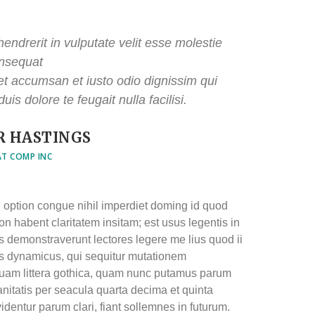
hendrerit in vulputate velit esse molestie
nsequat
s et accumsan et iusto odio dignissim qui
uis dolore te feugait nulla facilisi.
R HASTINGS
AT COMP INC
 option congue nihil imperdiet doming id quod
 habent claritatem insitam; est usus legentis in
nes demonstraverunt lectores legere me lius quod ii
us dynamicus, qui sequitur mutationem
uam littera gothica, quam nunc putamus parum
nitatis per seacula quarta decima et quinta
entur parum clari, fiant sollemnes in futurum.