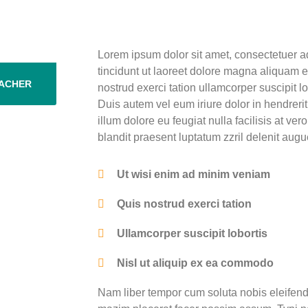
Lorem ipsum dolor sit amet, consectetuer 
tincidunt ut laoreet dolore magna aliquam e
ACHER
nostrud exerci tation ullamcorper suscipit 
Duis autem vel eum iriure dolor in hendrerit
illum dolore eu feugiat nulla facilisis at ve
blandit praesent luptatum zzril delenit augue 
Ut wisi enim ad minim veniam
Quis nostrud exerci tation
Ullamcorper suscipit lobortis
Nisl ut aliquip ex ea commodo
Nam liber tempor cum soluta nobis eleifend