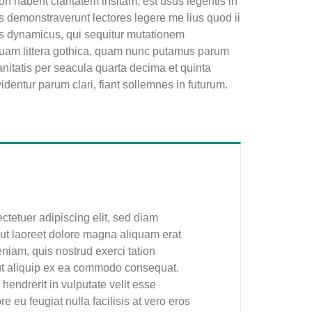
 habent claritatem insitam; est usus legentis in
nes demonstraverunt lectores legere me lius quod ii
us dynamicus, qui sequitur mutationem
uam littera gothica, quam nunc putamus parum
nitatis per seacula quarta decima et quinta
entur parum clari, fiant sollemnes in futurum.
ctetuer adipiscing elit, sed diam
t laoreet dolore magna aliquam erat
niam, quis nostrud exerci tation
l ut aliquip ex ea commodo consequat.
hendrerit in vulputate velit esse
e eu feugiat nulla facilisis at vero eros